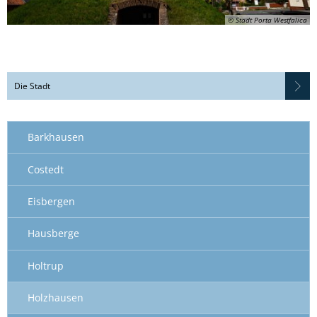
© Stadt Porta Westfalica
Die Stadt
Barkhausen
Costedt
Eisbergen
Hausberge
Holtrup
Holzhausen