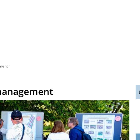
ment
smanagement