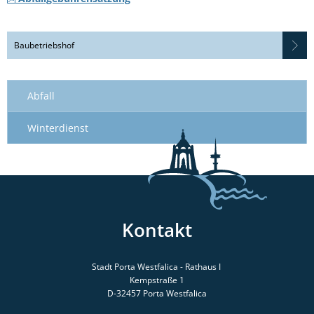
Baubetriebshof
Abfall
Winterdienst
Kontakt
Stadt Porta Westfalica - Rathaus I
Kempstraße 1
D-32457
Porta Westfalica