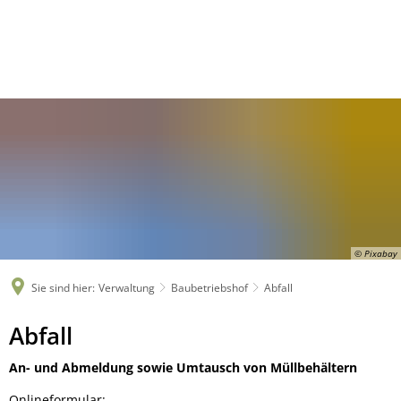
© Pixabay
Sie sind hier:
Verwaltung
Baubetriebshof
Abfall
Abfall
Abfall
An- und Abmeldung sowie Umtausch von Müllbehältern
Onlineformular: