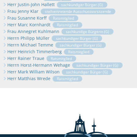
Herr Justin-John Hallett
sachkundiger Bürger (G)
Frau Jenny Klar
stellvertretende Ausschussvorsitzende
Frau Susanne Korff
Ratsmitglied
Herr Marc Kornhardt
Ratsmitglied
Frau Annegret Kuhlmann
sachkundige Bürgerin (G)
Herrn Philipp Müller
sachkundiger Bürger (G)
Herrn Michael Temme
sachkundiger Bürger (G)
Herr Heinrich Timmerberg
Ratsmitglied
Herr Rainer Traue
Ratsmitglied
Herrn Horst-Hermann Wehage
sachkundiger Bürger (G)
Herr Mark William Wilson
sachkundiger Bürger (G)
Herr Matthias Wrede
Ratsmitglied