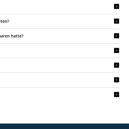
eten?
aaren hatte?