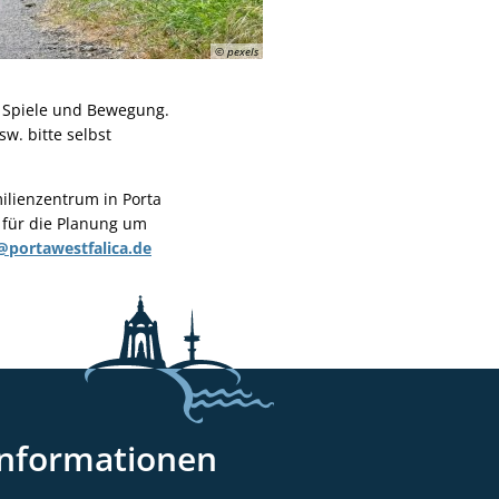
© pexels
 Spiele und Bewegung.
w. bitte selbst
milienzentrum in Porta
n für die Planung um
@portawestfalica.de
Informationen