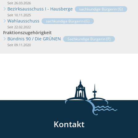
Seit 26.03.2026
Bezirksausschuss I - Hausberge
sachkundige Bürgerin (G)
Seit 10.11.2025
Wahlausschuss
sachkundige Bürgerin (G)
Seit 22.02.2022
Fraktionszugehörigkeit
Bündnis 90 / Die GRÜNEN
Sachkundige Bürgerin (F)
Seit 09.11.2020
Kontakt